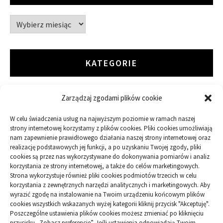
Archiwa
KATEGORIE
Zarządzaj zgodami plików cookie
ARTYKUŁ SPONSOROWANY
W celu świadczenia usług na najwyższym poziomie w ramach naszej
Budowa
strony internetowej korzystamy z plików cookies. Pliki cookies umożliwiają
nam zapewnienie prawidłowego działania naszej strony internetowej oraz
realizację podstawowych jej funkcji, a po uzyskaniu Twojej zgody, pliki
Dom
cookies są przez nas wykorzystywane do dokonywania pomiarów i analiz
korzystania ze strony internetowej, a także do celów marketingowych.
Ogród
Strona wykorzystuje również pliki cookies podmiotów trzecich w celu
korzystania z zewnętrznych narzędzi analitycznych i marketingowych. Aby
wyrazić zgodę na instalowanie na Twoim urządzeniu końcowym plików
Przemysł
cookies wszystkich wskazanych wyżej kategorii kliknij przycisk "Akceptuję".
Poszczególne ustawienia plików cookies możesz zmieniać po kliknięciu
przycisku „Zobacz preferencje”. Jeśli ustawienia odpowiadają Twoim