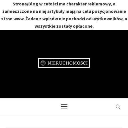
Strona/Blog w całości ma charakter reklamowy, a
zamieszczone na niej artykuły mają na celu pozycjonowanie
stron www. Żaden z wpisów nie pochodzi od użytkowników, a
wszystkie zostały opłacone.
Skip
to
content
NIERUCHOMOŚCI
DOM, MIESZKANIE, OGRÓD
Primary
Menu