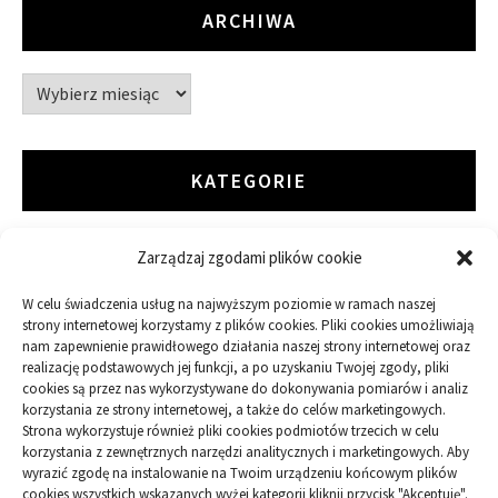
ARCHIWA
Archiwa
KATEGORIE
Zarządzaj zgodami plików cookie
ARTYKUŁ SPONSOROWANY
W celu świadczenia usług na najwyższym poziomie w ramach naszej
Budowa
strony internetowej korzystamy z plików cookies. Pliki cookies umożliwiają
nam zapewnienie prawidłowego działania naszej strony internetowej oraz
realizację podstawowych jej funkcji, a po uzyskaniu Twojej zgody, pliki
Dom
cookies są przez nas wykorzystywane do dokonywania pomiarów i analiz
korzystania ze strony internetowej, a także do celów marketingowych.
Ogród
Strona wykorzystuje również pliki cookies podmiotów trzecich w celu
korzystania z zewnętrznych narzędzi analitycznych i marketingowych. Aby
wyrazić zgodę na instalowanie na Twoim urządzeniu końcowym plików
Przemysł
cookies wszystkich wskazanych wyżej kategorii kliknij przycisk "Akceptuję".