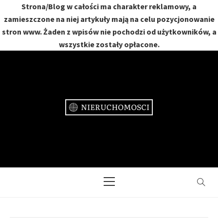
Strona/Blog w całości ma charakter reklamowy, a
zamieszczone na niej artykuły mają na celu pozycjonowanie
stron www. Żaden z wpisów nie pochodzi od użytkowników, a
wszystkie zostały opłacone.
Skip
to
content
NIERUCHOMOŚCI
DOM, MIESZKANIE, OGRÓD
Primary
Menu