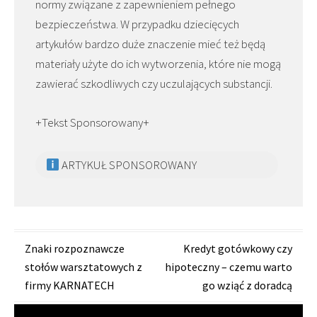
normy związane z zapewnieniem pełnego
bezpieczeństwa. W przypadku dziecięcych
artykułów bardzo duże znaczenie mieć też będą
materiały użyte do ich wytworzenia, które nie mogą
zawierać szkodliwych czy uczulających substancji.
+Tekst Sponsorowany+
ARTYKUŁ SPONSOROWANY
Zobacz
Znaki rozpoznawcze
Kredyt gotówkowy czy
stołów warsztatowych z
hipoteczny – czemu warto
wpisy
firmy KARNATECH
go wziąć z doradcą