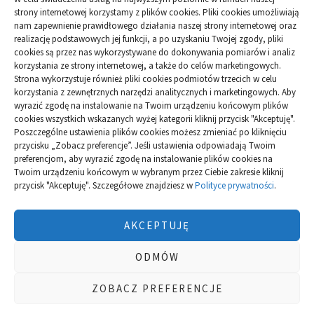
Budowa
strony internetowej korzystamy z plików cookies. Pliki cookies umożliwiają
nam zapewnienie prawidłowego działania naszej strony internetowej oraz
Dom
realizację podstawowych jej funkcji, a po uzyskaniu Twojej zgody, pliki
cookies są przez nas wykorzystywane do dokonywania pomiarów i analiz
korzystania ze strony internetowej, a także do celów marketingowych.
Ogród
Strona wykorzystuje również pliki cookies podmiotów trzecich w celu
korzystania z zewnętrznych narzędzi analitycznych i marketingowych. Aby
wyrazić zgodę na instalowanie na Twoim urządzeniu końcowym plików
Przemysł
cookies wszystkich wskazanych wyżej kategorii kliknij przycisk "Akceptuję".
Poszczególne ustawienia plików cookies możesz zmieniać po kliknięciu
przycisku „Zobacz preferencje”. Jeśli ustawienia odpowiadają Twoim
preferencjom, aby wyrazić zgodę na instalowanie plików cookies na
Twoim urządzeniu końcowym w wybranym przez Ciebie zakresie kliknij
przycisk "Akceptuję". Szczegółowe znajdziesz w
Polityce prywatności
.
Polityka plików cookies (EU)
|
Polityka prywatności
AKCEPTUJĘ
ODMÓW
ZOBACZ PREFERENCJE
WSZELKIE PRAWA ZASTRZEŻONE
|
THEME : RETINA
BLOG BY
THEMEMATTIC TEAM