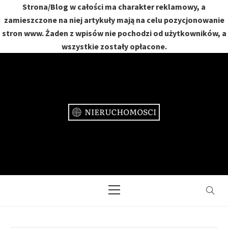
Strona/Blog w całości ma charakter reklamowy, a
zamieszczone na niej artykuły mają na celu pozycjonowanie
stron www. Żaden z wpisów nie pochodzi od użytkowników, a
wszystkie zostały opłacone.
Skip
to
content
NIERUCHOMOŚCI
DOM, MIESZKANIE, OGRÓD
Primary
Menu