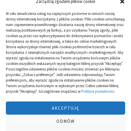
Zarządzaj zgodami plików cookie
ARTYKUŁ SPONSOROWANY
W celu świadczenia usług na najwyższym poziomie w ramach naszej
Budowa
strony internetowej korzystamy z plików cookies. Pliki cookies umożliwiają
nam zapewnienie prawidłowego działania naszej strony internetowej oraz
realizację podstawowych jej funkcji, a po uzyskaniu Twojej zgody, pliki
Dom
cookies są przez nas wykorzystywane do dokonywania pomiarów i analiz
korzystania ze strony internetowej, a także do celów marketingowych.
Ogród
Strona wykorzystuje również pliki cookies podmiotów trzecich w celu
korzystania z zewnętrznych narzędzi analitycznych i marketingowych. Aby
wyrazić zgodę na instalowanie na Twoim urządzeniu końcowym plików
Przemysł
cookies wszystkich wskazanych wyżej kategorii kliknij przycisk "Akceptuję".
Poszczególne ustawienia plików cookies możesz zmieniać po kliknięciu
przycisku „Zobacz preferencje”. Jeśli ustawienia odpowiadają Twoim
preferencjom, aby wyrazić zgodę na instalowanie plików cookies na
Twoim urządzeniu końcowym w wybranym przez Ciebie zakresie kliknij
przycisk "Akceptuję". Szczegółowe znajdziesz w
Polityce prywatności
.
Polityka plików cookies (EU)
|
Polityka prywatności
AKCEPTUJĘ
ODMÓW