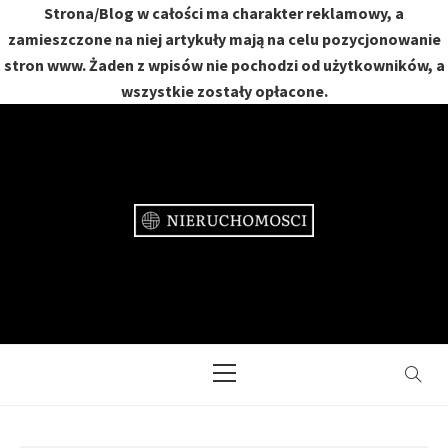
Strona/Blog w całości ma charakter reklamowy, a
zamieszczone na niej artykuły mają na celu pozycjonowanie
stron www. Żaden z wpisów nie pochodzi od użytkowników, a
wszystkie zostały opłacone.
Skip
to
content
NIERUCHOMOŚCI
DOM, MIESZKANIE, OGRÓD
Primary
Menu