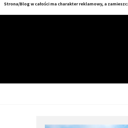
Strona/Blog w całości ma charakter reklamowy, a zamieszcz
Skip
to
content
NIERU
DOM, MIESZKANIE, O