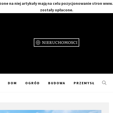
one na niej artykuły mają na celu pozycjonowanie stron www
zostały opłacone.
CHOMOŚC
GRÓD
DOM
OGRÓD
BUDOWA
PRZEMYSŁ