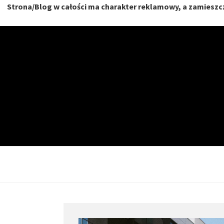
Strona/Blog w całości ma charakter reklamowy, a zamieszcz
Skip
to
content
NIERU
DOM, MIESZKANIE, O