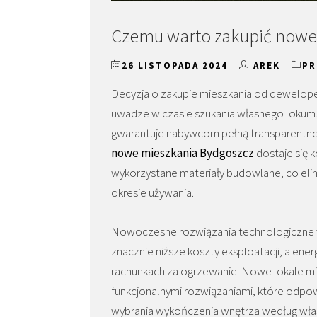
Czemu warto zakupić nowe
26 LISTOPADA 2024
AREK
PR
Decyzja o zakupie mieszkania od deweloper
uwadze w czasie szukania własnego lokum
gwarantuje nabywcom pełną transparentnoś
nowe mieszkania Bydgoszcz
dostaje się 
wykorzystane materiały budowlane, co el
okresie używania.
Nowoczesne rozwiązania technologiczne 
znacznie niższe koszty eksploatacji, a e
rachunkach za ogrzewanie. Nowe lokale m
funkcjonalnymi rozwiązaniami, które odp
wybrania wykończenia wnętrza według włas