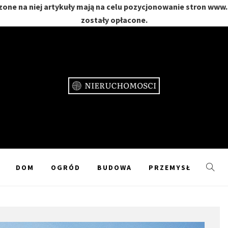
one na niej artykuły mają na celu pozycjonowanie stron www
zostały opłacone.
CHOMOŚC
GRÓD
DOM
OGRÓD
BUDOWA
PRZEMYSŁ