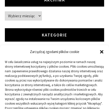
Archiwa
KATEGORIE
Zarządzaj zgodami plików cookie
ARTYKUŁ SPONSOROWANY
W celu świadczenia usług na najwyższym poziomie w ramach naszej
Budowa
strony internetowej korzystamy z plików cookies. Pliki cookies umożliwiają
nam zapewnienie prawidłowego działania naszej strony internetowej oraz
realizację podstawowych jej funkcji, a po uzyskaniu Twojej zgody, pliki
Dom
cookies są przez nas wykorzystywane do dokonywania pomiarów i analiz
korzystania ze strony internetowej, a także do celów marketingowych.
Ogród
Strona wykorzystuje również pliki cookies podmiotów trzecich w celu
korzystania z zewnętrznych narzędzi analitycznych i marketingowych. Aby
wyrazić zgodę na instalowanie na Twoim urządzeniu końcowym plików
Przemysł
cookies wszystkich wskazanych wyżej kategorii kliknij przycisk "Akceptuję".
Poszczególne ustawienia plików cookies możesz zmieniać po kliknięciu