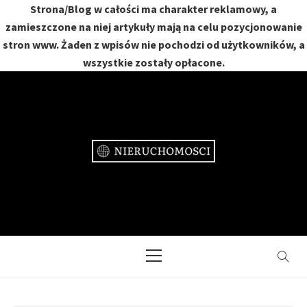
Strona/Blog w całości ma charakter reklamowy, a
zamieszczone na niej artykuły mają na celu pozycjonowanie
stron www. Żaden z wpisów nie pochodzi od użytkowników, a
wszystkie zostały opłacone.
Skip
to
content
NIERUCHOMOŚCI
DOM, MIESZKANIE, OGRÓD
Primary
Menu