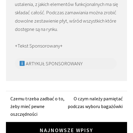
ustalenia, z jakich elementów funkcjonalnych ma się
składać całość. Podczas zamawiania można zrobić
dowolne zestawienie płyt, wśród wszystkich które
dostępne są na rynku.
+Tekst Sponsorowany+
ARTYKUŁ SPONSOROWANY
Zobacz
Czemu trzeba zadbać o to,
O czym należy pamiętać
żeby mieć pewne
podczas wyboru bagażówki
wpisy
oszczędności
NAJNOWSZE WPISY