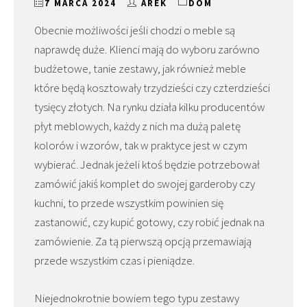
7 MARCA 2024
AREK
DOM
Obecnie możliwości jeśli chodzi o meble są
naprawdę duże. Klienci mają do wyboru zarówno
budżetowe, tanie zestawy, jak również meble
które będą kosztowały trzydzieści czy czterdzieści
tysięcy złotych. Na rynku działa kilku producentów
płyt meblowych, każdy z nich ma dużą paletę
kolorów i wzorów, tak w praktyce jest w czym
wybierać. Jednak jeżeli ktoś będzie potrzebował
zamówić jakiś komplet do swojej garderoby czy
kuchni, to przede wszystkim powinien się
zastanowić, czy kupić gotowy, czy robić jednak na
zamówienie. Za tą pierwszą opcją przemawiają
przede wszystkim czas i pieniądze.
Niejednokrotnie bowiem tego typu zestawy