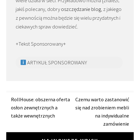
wiele działa w sieci. Przykładowo można {znaleźć
jakiś polecany, dobry
oszczędzanie blog
, z jakiego
z pewnością można będzie się wielu przydatnych i
ciekawych spraw dowiedzieć.
+Tekst Sponsorowany+
ARTYKUŁ SPONSOROWANY
Zobacz
RollHouse: obszerna oferta
Czemu warto zastanowić
osłon zewnętrznych a
się nad zrobieniem mebli
wpisy
także wewnętrznych
na indywidualne
zamówienie