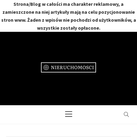
Strona/Blog w całości ma charakter reklamowy, a
zamieszczone na niej artykuły mają na celu pozycjonowanie
stron www. Żaden z wpisów nie pochodzi od użytkowników, a
wszystkie zostały opłacone.
Skip
to
content
NIERUCHOMOŚCI
DOM, MIESZKANIE, OGRÓD
Primary
Menu