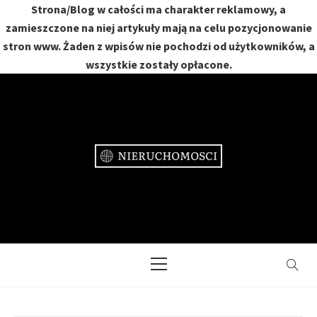
Strona/Blog w całości ma charakter reklamowy, a
zamieszczone na niej artykuły mają na celu pozycjonowanie
stron www. Żaden z wpisów nie pochodzi od użytkowników, a
wszystkie zostały opłacone.
Skip
to
content
NIERUCHOMOŚCI
DOM, MIESZKANIE, OGRÓD
Primary
Menu