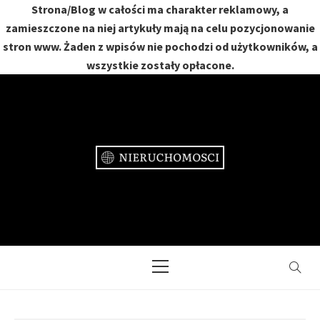
Strona/Blog w całości ma charakter reklamowy, a
zamieszczone na niej artykuły mają na celu pozycjonowanie
stron www. Żaden z wpisów nie pochodzi od użytkowników, a
wszystkie zostały opłacone.
Skip
to
content
NIERUCHOMOŚCI
DOM, MIESZKANIE, OGRÓD
Primary
Menu