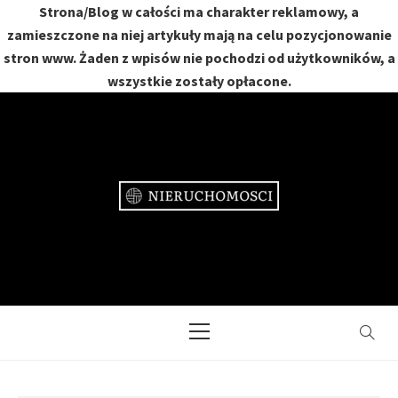
Strona/Blog w całości ma charakter reklamowy, a
zamieszczone na niej artykuły mają na celu pozycjonowanie
stron www. Żaden z wpisów nie pochodzi od użytkowników, a
wszystkie zostały opłacone.
Skip
to
content
NIERUCHOMOŚCI
DOM, MIESZKANIE, OGRÓD
Primary
Menu