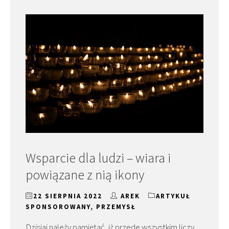
Wsparcie dla ludzi – wiara i
powiązane z nią ikony
22 SIERPNIA 2022
AREK
ARTYKUŁ
SPONSOROWANY
,
PRZEMYSŁ
Dzisiaj należy pamiętać, iż przede wszystkim liczy