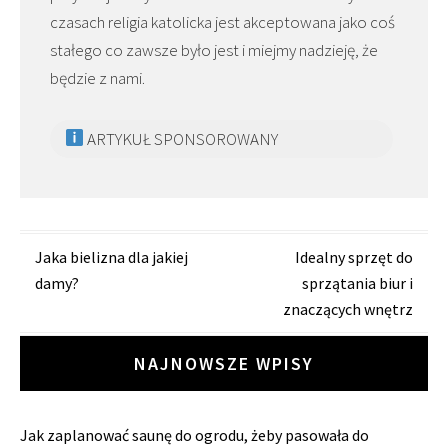
czasach religia katolicka jest akceptowana jako coś
stałego co zawsze było jest i miejmy nadzieję, że
będzie z nami.
ARTYKUŁ SPONSOROWANY
Zobacz
Jaka bielizna dla jakiej
Idealny sprzęt do
damy?
sprzątania biur i
wpisy
znaczących wnętrz
NAJNOWSZE WPISY
Jak zaplanować saunę do ogrodu, żeby pasowała do