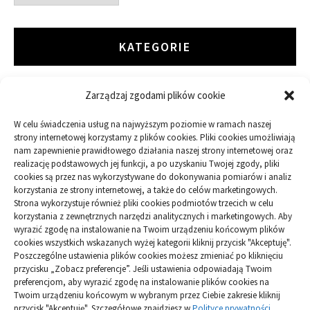
KATEGORIE
Zarządzaj zgodami plików cookie
ARTYKUŁ SPONSOROWANY
W celu świadczenia usług na najwyższym poziomie w ramach naszej
Budowa
strony internetowej korzystamy z plików cookies. Pliki cookies umożliwiają
nam zapewnienie prawidłowego działania naszej strony internetowej oraz
realizację podstawowych jej funkcji, a po uzyskaniu Twojej zgody, pliki
Dom
cookies są przez nas wykorzystywane do dokonywania pomiarów i analiz
korzystania ze strony internetowej, a także do celów marketingowych.
Ogród
Strona wykorzystuje również pliki cookies podmiotów trzecich w celu
korzystania z zewnętrznych narzędzi analitycznych i marketingowych. Aby
wyrazić zgodę na instalowanie na Twoim urządzeniu końcowym plików
Przemysł
cookies wszystkich wskazanych wyżej kategorii kliknij przycisk "Akceptuję".
Poszczególne ustawienia plików cookies możesz zmieniać po kliknięciu
przycisku „Zobacz preferencje”. Jeśli ustawienia odpowiadają Twoim
preferencjom, aby wyrazić zgodę na instalowanie plików cookies na
Twoim urządzeniu końcowym w wybranym przez Ciebie zakresie kliknij
przycisk "Akceptuję". Szczegółowe znajdziesz w
Polityce prywatności
.