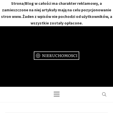
Strona/Blog w całości ma charakter reklamowy, a
zamieszczone na niej artykuły mają na celu pozycjonowanie
stron www. Żaden z wpisów nie pochodzi od użytkowników, a
wszystkie zostały opłacone.
Skip
to
content
NIERUCHOMOŚCI
DOM, MIESZKANIE, OGRÓD
Primary
Menu