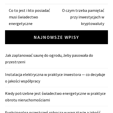
Zobacz
Co to jest i kto posiadać
O czym trzeba pamiętać
musi świadectwo
przy inwestycjach w
wpisy
energetyczne
kryptowaluty
NAJNOWSZE WPISY
Jak zaplanować saunę do ogrodu, żeby pasowała do
przestrzeni
Instalacja elektryczna w praktyce inwestora — co decyduje
o jakości współpracy
Kiedy potrzebne jest świadectwo energetyczne w praktyce
obrotu nieruchomościami
Funkcjonalna przestrzeń robocza w warsztacie a jakość