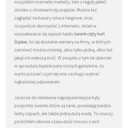
wszystkim rozmaite markety, tam z reguły jakieś
stoisko z choinkami się znajdzie. Można też
zaglądać na bazary i place targowe, oraz
oczywiście skorzystać z internetu. Jeżeli w
wyszukiwarce się wpisze hasło
świerk cięty hurt
śląskie
, to się dostanie namiary na firmy, w których
zamówić można choinkę, albo tylko jedną, albo też
jakąś ich większą ilość. W związku z tym że obecnie
w sprzedaży będzie parę różnych gatunków, to
warto poznać czym się one cechują i wybrać
najbardziej odpowiedni.
Jeszcze do niedawna najpopularniejsze były
pospolite świerki, które są tanie, posiadają bardzo
ładny zapach, ale także jedną dużą wadę. To znaczy
po krótkim okresie czasu dość mocno z nich