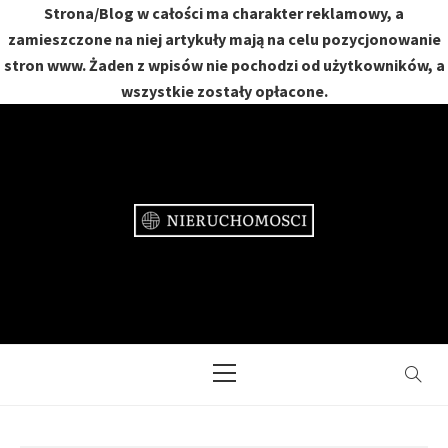
Strona/Blog w całości ma charakter reklamowy, a
zamieszczone na niej artykuły mają na celu pozycjonowanie
stron www. Żaden z wpisów nie pochodzi od użytkowników, a
wszystkie zostały opłacone.
Skip
to
content
NIERUCHOMOŚCI
DOM, MIESZKANIE, OGRÓD
Primary
Menu