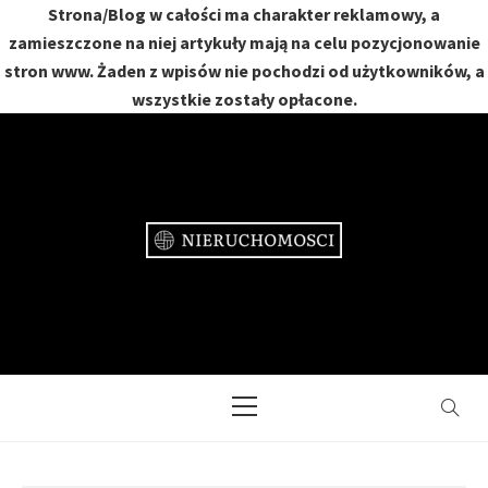
Strona/Blog w całości ma charakter reklamowy, a
zamieszczone na niej artykuły mają na celu pozycjonowanie
stron www. Żaden z wpisów nie pochodzi od użytkowników, a
wszystkie zostały opłacone.
Skip
to
content
NIERUCHOMOŚCI
DOM, MIESZKANIE, OGRÓD
Primary
Menu