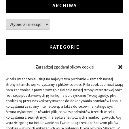
ARCHIWA
Archiwa
KATEGORIE
Zarządzaj zgodami plików cookie
ARTYKUŁ SPONSOROWANY
W celu świadczenia usług na najwyższym poziomie w ramach naszej
Budowa
strony internetowej korzystamy z plików cookies. Pliki cookies umożliwiają
nam zapewnienie prawidłowego działania naszej strony internetowej oraz
Dom
realizację podstawowych jej funkcji, a po uzyskaniu Twojej zgody, pliki
cookies są przez nas wykorzystywane do dokonywania pomiarów i analiz
korzystania ze strony internetowej, a także do celów marketingowych.
Ogród
Strona wykorzystuje również pliki cookies podmiotów trzecich w celu
korzystania z zewnętrznych narzędzi analitycznych i marketingowych. Aby
wyrazić zgodę na instalowanie na Twoim urządzeniu końcowym plików
Przemysł
cookies wszystkich wskazanych wyżej kategorii kliknij przycisk "Akceptuję".