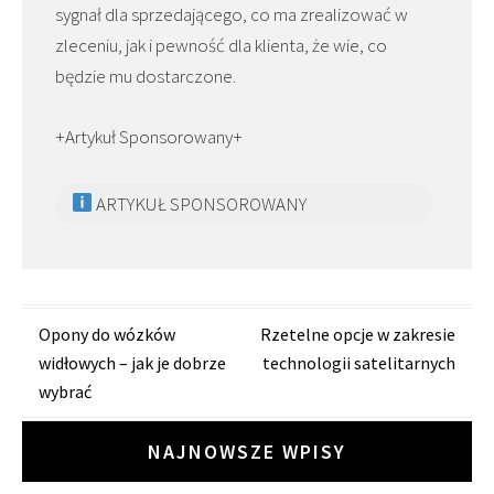
sygnał dla sprzedającego, co ma zrealizować w
zleceniu, jak i pewność dla klienta, że wie, co
będzie mu dostarczone.
+Artykuł Sponsorowany+
ARTYKUŁ SPONSOROWANY
Zobacz
Opony do wózków
Rzetelne opcje w zakresie
widłowych – jak je dobrze
technologii satelitarnych
wpisy
wybrać
NAJNOWSZE WPISY