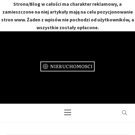
Strona/Blog w całości ma charakter reklamowy, a
zamieszczone na niej artykuły mają na celu pozycjonowanie
stron www. Żaden z wpisów nie pochodzi od użytkowników, a
wszystkie zostały opłacone.
Skip
to
content
NIERUCHOMOŚCI
DOM, MIESZKANIE, OGRÓD
Primary
Menu