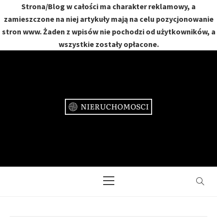
Strona/Blog w całości ma charakter reklamowy, a
zamieszczone na niej artykuły mają na celu pozycjonowanie
stron www. Żaden z wpisów nie pochodzi od użytkowników, a
wszystkie zostały opłacone.
Skip
to
content
NIERUCHOMOŚCI
DOM, MIESZKANIE, OGRÓD
Primary
Menu