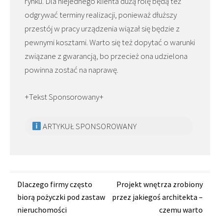
rynku. Dla niejednego klienta dużą rolę będą też
odgrywać terminy realizacji, ponieważ dłuższy
przestój w pracy urządzenia wiązał się będzie z
pewnymi kosztami. Warto się też dopytać o warunki
związane z gwarancją, bo przecież ona udzielona
powinna zostać na naprawę.
+Tekst Sponsorowany+
ARTYKUŁ SPONSOROWANY
Zobacz
Dlaczego firmy często
Projekt wnętrza zrobiony
biorą pożyczki pod zastaw
przez jakiegoś architekta –
wpisy
nieruchomości
czemu warto