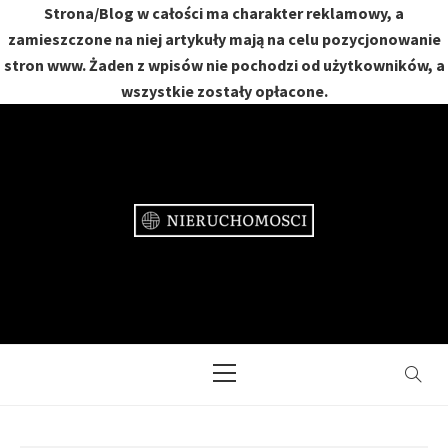
Strona/Blog w całości ma charakter reklamowy, a
zamieszczone na niej artykuły mają na celu pozycjonowanie
stron www. Żaden z wpisów nie pochodzi od użytkowników, a
wszystkie zostały opłacone.
Skip
to
content
NIERUCHOMOŚCI
DOM, MIESZKANIE, OGRÓD
Primary
Menu