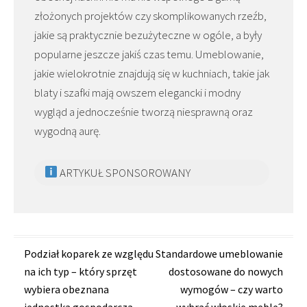
złożonych projektów czy skomplikowanych rzeźb,
jakie są praktycznie bezużyteczne w ogóle, a były
popularne jeszcze jakiś czas temu. Umeblowanie,
jakie wielokrotnie znajdują się w kuchniach, takie jak
blaty i szafki mają owszem elegancki i modny
wygląd a jednocześnie tworzą niesprawną oraz
wygodną aurę.
ARTYKUŁ SPONSOROWANY
Zobacz
Podział koparek ze względu
Standardowe umeblowanie
na ich typ – który sprzęt
dostosowane do nowych
wpisy
wybiera obeznana
wymogów – czy warto
jednostka gospodarcza
wybrać włoskie meble?