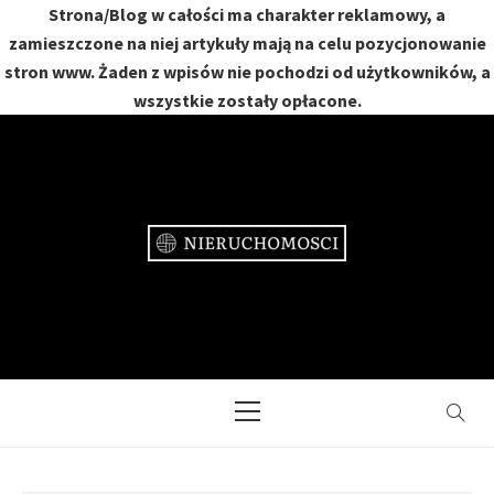
Strona/Blog w całości ma charakter reklamowy, a
zamieszczone na niej artykuły mają na celu pozycjonowanie
stron www. Żaden z wpisów nie pochodzi od użytkowników, a
wszystkie zostały opłacone.
Skip
to
content
NIERUCHOMOŚCI
DOM, MIESZKANIE, OGRÓD
Primary
Menu