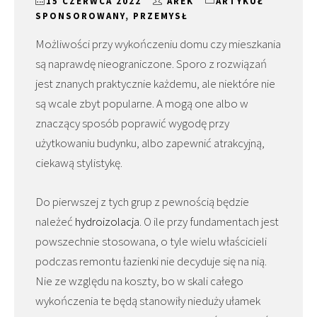
15 CZERWCA 2022
AREK
ARTYKUŁ
SPONSOROWANY
,
PRZEMYSŁ
Możliwości przy wykończeniu domu czy mieszkania
są naprawdę nieograniczone. Sporo z rozwiązań
jest znanych praktycznie każdemu, ale niektóre nie
są wcale zbyt popularne. A mogą one albo w
znaczący sposób poprawić wygodę przy
użytkowaniu budynku, albo zapewnić atrakcyjną,
ciekawą stylistykę.
Do pierwszej z tych grup z pewnością będzie
należeć
hydroizolacja
. O ile przy fundamentach jest
powszechnie stosowana, o tyle wielu właścicieli
podczas remontu łazienki nie decyduje się na nią.
Nie ze względu na koszty, bo w skali całego
wykończenia te będą stanowiły nieduży ułamek