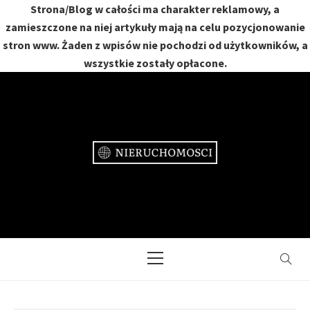
Strona/Blog w całości ma charakter reklamowy, a
zamieszczone na niej artykuły mają na celu pozycjonowanie
stron www. Żaden z wpisów nie pochodzi od użytkowników, a
wszystkie zostały opłacone.
Skip
to
content
NIERUCHOMOŚCI
DOM, MIESZKANIE, OGRÓD
Primary
Menu