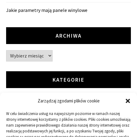
Jakie parametry mają panele winylowe
ARCHIWA
Archiwa
KATEGORIE
Zarządzaj zgodami plików cookie
ARTYKUŁ SPONSOROWANY
W celu świadczenia usług na najwyższym poziomie w ramach naszej
Budowa
strony internetowej korzystamy z plików cookies. Pliki cookies umożliwiają
nam zapewnienie prawidłowego działania naszej strony internetowej oraz
realizację podstawowych jej funkcji, a po uzyskaniu Twojej zgody, pliki
Dom
cookies są przez nas wykorzystywane do dokonywania pomiarów i analiz