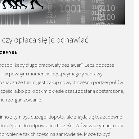
czy opłaca się je odnawiać
ZEMYSŁ
 sposób, żeby długo pracowały bez awarii. Lecz podczas
iu, i w pewnym momencie będą wymagały naprawy.
oznacza że tanim, jest zakup nowych części i podzespołów
 części albo po krótkim okresie czasu zostaną dostarczone,
a ich zorganizowanie.
inno z tym być dużego kłopotu, ale znajdą się też zapewne
y z dostępem do odpowiednich części. Wówczas sytuacja robi
o dorobienie takich części na zamówienie. Może to być