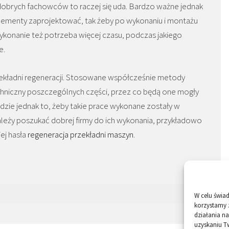
 dobrych fachowców to raczej się uda. Bardzo ważne jednak
elementy zaprojektować, tak żeby po wykonaniu i montażu
ykonanie też potrzeba więcej czasu, podczas jakiego
e.
zekładni regeneracji. Stosowane współcześnie metody
hniczny poszczególnych części, przez co będą one mogły
będzie jednak to, żeby takie prace wykonane zostały w
eży poszukać dobrej firmy do ich wykonania, przykładowo
ej hasła
regeneracja przekładni maszyn
.
W celu świa
korzystamy 
działania na
uzyskaniu T