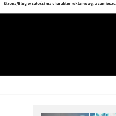
Strona/Blog w całości ma charakter reklamowy, a zamieszcz
Skip
to
content
NIERU
DOM, MIESZKANIE, O