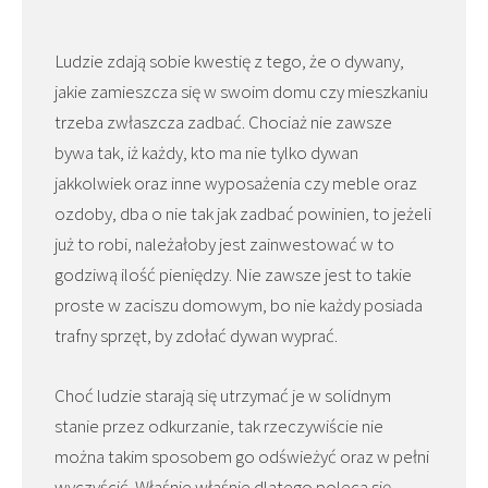
Ludzie zdają sobie kwestię z tego, że o dywany,
jakie zamieszcza się w swoim domu czy mieszkaniu
trzeba zwłaszcza zadbać. Chociaż nie zawsze
bywa tak, iż każdy, kto ma nie tylko dywan
jakkolwiek oraz inne wyposażenia czy meble oraz
ozdoby, dba o nie tak jak zadbać powinien, to jeżeli
już to robi, należałoby jest zainwestować w to
godziwą ilość pieniędzy. Nie zawsze jest to takie
proste w zaciszu domowym, bo nie każdy posiada
trafny sprzęt, by zdołać dywan wyprać.
Choć ludzie starają się utrzymać je w solidnym
stanie przez odkurzanie, tak rzeczywiście nie
można takim sposobem go odświeżyć oraz w pełni
wyczyścić. Właśnie właśnie dlatego poleca się