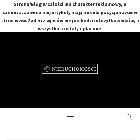
Strona/Blog w całości ma charakter reklamowy, a
zamieszczone na niej artykuły mają na celu pozycjonowanie
stron www. Żaden z wpisów nie pochodzi od użytkowników, a
wszystkie zostały opłacone.
Skip
to
content
NIERUCHOMOŚCI
DOM, MIESZKANIE, OGRÓD
Primary
Menu