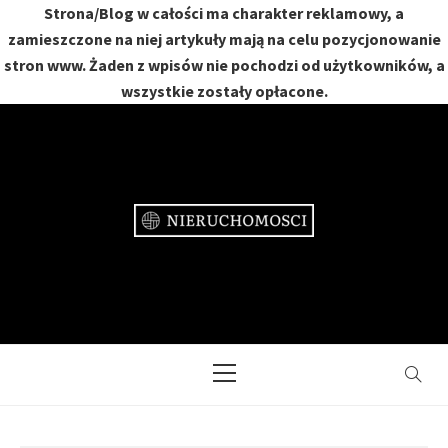
Strona/Blog w całości ma charakter reklamowy, a
zamieszczone na niej artykuły mają na celu pozycjonowanie
stron www. Żaden z wpisów nie pochodzi od użytkowników, a
wszystkie zostały opłacone.
Skip
to
content
NIERUCHOMOŚCI
DOM, MIESZKANIE, OGRÓD
Primary
Menu