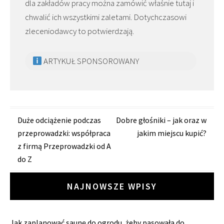
dla zakładów pracy można zamówić właśnie tutaj i
chwalić ich wszystkimi zaletami. Dotychczasowi
zleceniodawcy to potwierdzają.
ARTYKUŁ SPONSOROWANY
Zobacz
Duże odciążenie podczas
Dobre głośniki – jak oraz w
przeprowadzki: współpraca
jakim miejscu kupić?
wpisy
z firmą Przeprowadzki od A
do Z
NAJNOWSZE WPISY
Jak zaplanować saunę do ogrodu, żeby pasowała do