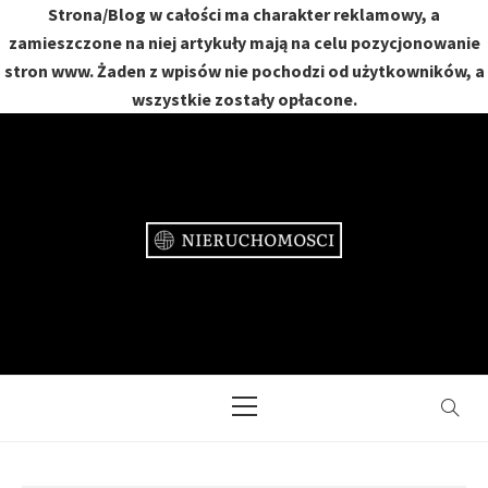
Strona/Blog w całości ma charakter reklamowy, a
zamieszczone na niej artykuły mają na celu pozycjonowanie
stron www. Żaden z wpisów nie pochodzi od użytkowników, a
wszystkie zostały opłacone.
Skip
to
content
NIERUCHOMOŚCI
DOM, MIESZKANIE, OGRÓD
Primary
Menu