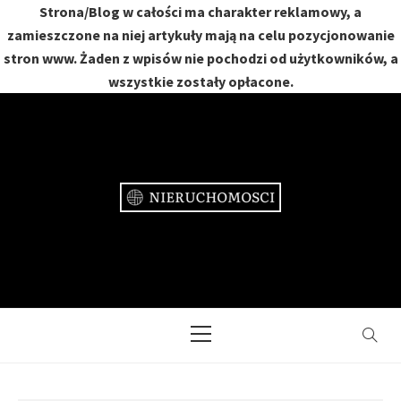
Strona/Blog w całości ma charakter reklamowy, a
zamieszczone na niej artykuły mają na celu pozycjonowanie
stron www. Żaden z wpisów nie pochodzi od użytkowników, a
wszystkie zostały opłacone.
Skip
to
content
NIERUCHOMOŚCI
DOM, MIESZKANIE, OGRÓD
Primary
Menu