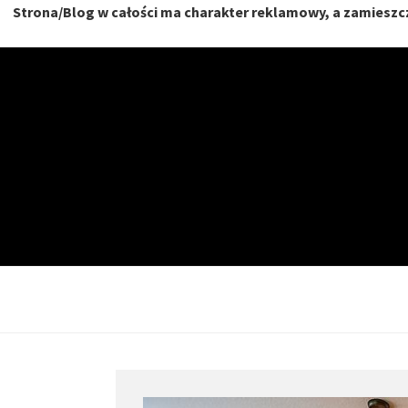
Strona/Blog w całości ma charakter reklamowy, a zamieszcz
Skip
to
content
NIERU
DOM, MIESZKANIE, O