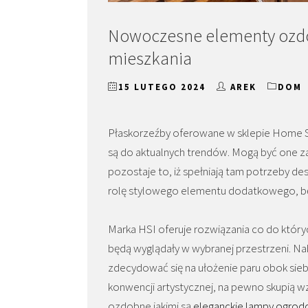
Nowoczesne elementy ozdo
mieszkania
15 LUTEGO 2024
AREK
DOM
Płaskorzeźby oferowane w sklepie Home Sp
są do aktualnych trendów. Mogą być one
pozostaje to, iż spełniają tam potrzeby des
rolę stylowego elementu dodatkowego, 
Marka HSI oferuje rozwiązania co do któr
będą wyglądały w wybranej przestrzeni. N
zdecydować się na ułożenie paru obok sieb
konwencji artystycznej, na pewno skupią w
ozdobne jakimi są
eleganckie lampy ogro