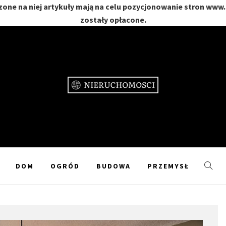
one na niej artykuły mają na celu pozycjonowanie stron www
zostały opłacone.
CHOMOŚC
GRÓD
DOM
OGRÓD
BUDOWA
PRZEMYSŁ