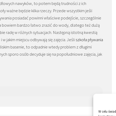
idłowych nawyków, to potem będą trudności z ich
ły ważne będzie kilka rzeczy. Przede wszystkim jeśli
pływania posiadać powinni właściwe podejście, szczególnie
na bowiem bardzo łatwo zrazić do wody, dlatego też dużą
obie radę w różnych sytuacjach. Następną istotną kwestią
i w jakim miejscu odbywają się zajęcia. Jeśli
szkoła pływania
liskim basenie, to odpadnie wtedy problem z długimi
ych sporo osób decyduje się na popołudniowe zajęcia, jak
W celu świa