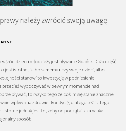
sprawy należy zwrócić swoją uwagę
EMYSŁ
 wśród dzieci i młodzieży jest pływanie Gdańsk. Duża część
 jest istotne, i albo samemu uczy swoje dzieci, albo
 kolejności stanowi to inwestycję w podniesienie
one przecież wypoczywać w pewnym momencie nad
dobrze pływać, to ryzyko tego że coś im się stanie znacznie
nie wpływa na zdrowie i kondycję, dlatego też i z tego
Istotne jednak jest to, żeby od początki taka nauka
sjonalny sposób.