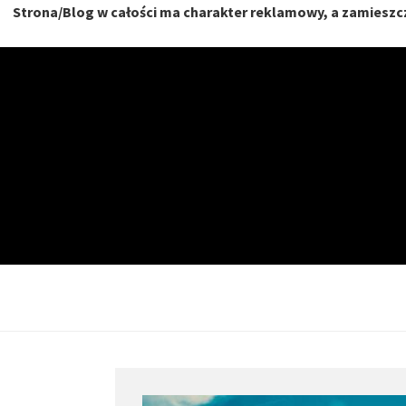
Strona/Blog w całości ma charakter reklamowy, a zamieszcz
Skip
to
content
NIERU
DOM, MIESZKANIE, O