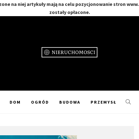
one na niej artykuły mają na celu pozycjonowanie stron www
zostały opłacone.
CHOMOŚC
GRÓD
DOM
OGRÓD
BUDOWA
PRZEMYSŁ