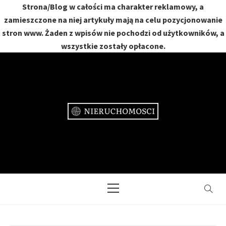
Strona/Blog w całości ma charakter reklamowy, a
zamieszczone na niej artykuły mają na celu pozycjonowanie
stron www. Żaden z wpisów nie pochodzi od użytkowników, a
wszystkie zostały opłacone.
Skip
to
content
NIERUCHOMOŚCI
DOM, MIESZKANIE, OGRÓD
Primary
Menu