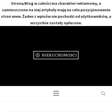
Strona/Blog w całości ma charakter reklamowy, a
zamieszczone na niej artykuły mają na celu pozycjonowanie
stron www. Żaden z wpisów nie pochodzi od użytkowników, a
wszystkie zostały opłacone.
Skip
to
content
NIERUCHOMOŚCI
DOM, MIESZKANIE, OGRÓD
Primary
Menu