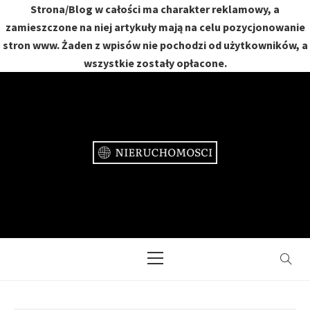
Strona/Blog w całości ma charakter reklamowy, a
zamieszczone na niej artykuły mają na celu pozycjonowanie
stron www. Żaden z wpisów nie pochodzi od użytkowników, a
wszystkie zostały opłacone.
Skip
to
content
NIERUCHOMOŚCI
DOM, MIESZKANIE, OGRÓD
Primary
Menu