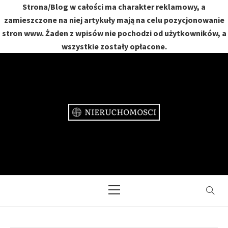
Strona/Blog w całości ma charakter reklamowy, a
zamieszczone na niej artykuły mają na celu pozycjonowanie
stron www. Żaden z wpisów nie pochodzi od użytkowników, a
wszystkie zostały opłacone.
Skip
to
content
NIERUCHOMOŚCI
DOM, MIESZKANIE, OGRÓD
Primary
Menu