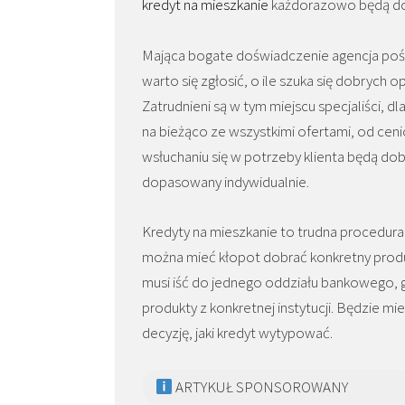
kredyt na mieszkanie
każdorazowo będą do
Mająca bogate doświadczenie agencja poś
warto się zgłosić, o ile szuka się dobrych o
Zatrudnieni są w tym miejscu specjaliści, dl
na bieżąco ze wszystkimi ofertami, od ceni
wsłuchaniu się w potrzeby klienta będą do
dopasowany indywidualnie.
Kredyty na mieszkanie to trudna procedura
można mieć kłopot dobrać konkretny produkt
musi iść do jednego oddziału bankowego,
produkty z konkretnej instytucji. Będzie mi
decyzję, jaki kredyt wytypować.
ARTYKUŁ SPONSOROWANY