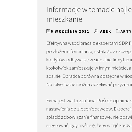
Informacje w temacie najl
mieszkanie
6 WRZEŚNIA 2021
AREK
ART
Efektywna współpraca z ekspertami SDP Fi
po złożeniu formularza, ustalając z szczeg
kredytów odbywa się w siedzibie firmy lub i
ktokolwiek zamieszkuje w innym mieście, a 
zdalnie. Doradca porówna dostępne wnioski o
Na takiej bazie można oczekiwać przyznan
Firma jest warta zaufania. Pośród opinii n
nastawienia do zleceniodawców. Eksperci d
spłacić zobowiązanie finansowe, nie obawi
sugerować, gdy myśli się, żeby wziąć kred