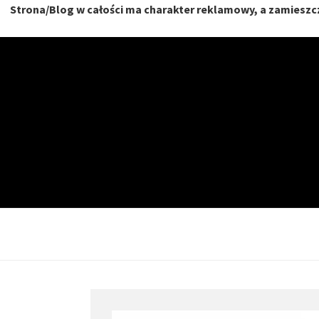
Strona/Blog w całości ma charakter reklamowy, a zamieszcz
Skip
to
content
NIERU
DOM, MIESZKANIE, O