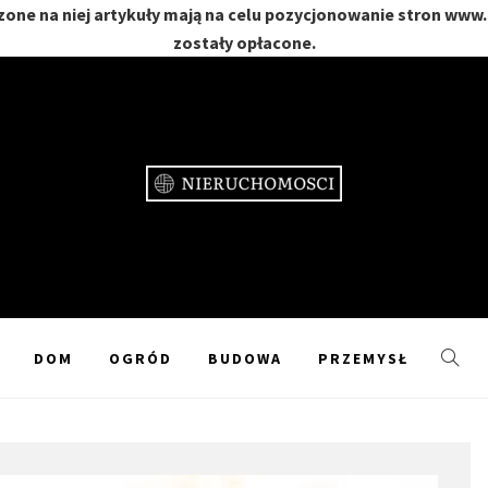
one na niej artykuły mają na celu pozycjonowanie stron www
zostały opłacone.
CHOMOŚC
GRÓD
DOM
OGRÓD
BUDOWA
PRZEMYSŁ