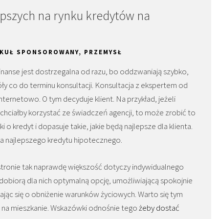
epszych na rynku kredytów na
YKUŁ SPONSOROWANY
,
PRZEMYSŁ
nanse jest dostrzegalna od razu, bo oddzwaniają szybko,
óły co do terminu konsultacji. Konsultacja z ekspertem od
nternetowo. O tym decyduje klient. Na przykład, jeżeli
chciałby korzystać ze świadczeń agencji, to może zrobić to
 kredyt i dopasuje takie, jakie będą najlepsze dla klienta.
ia najlepszego kredytu hipotecznego.
a stronie tak naprawdę większość dotyczy indywidualnego
obiorą dla nich optymalną opcję, umożliwiającą spokojnie
ając się o obniżenie warunków życiowych. Warto się tym
yt na mieszkanie. Wskazówki odnośnie tego
żeby dostać