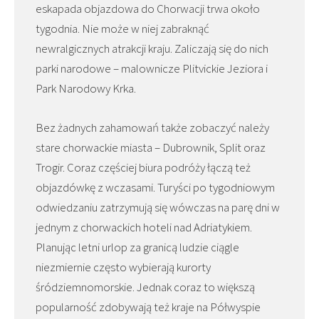
eskapada objazdowa do Chorwacji trwa około
tygodnia. Nie może w niej zabraknąć
newralgicznych atrakcji kraju. Zaliczają się do nich
parki narodowe – malownicze Plitvickie Jeziora i
Park Narodowy Krka.
Bez żadnych zahamowań także zobaczyć należy
stare chorwackie miasta – Dubrownik, Split oraz
Trogir. Coraz częściej biura podróży łączą też
objazdówkę z wczasami. Turyści po tygodniowym
odwiedzaniu zatrzymują się wówczas na parę dni w
jednym z chorwackich hoteli nad Adriatykiem.
Planując letni urlop za granicą ludzie ciągle
niezmiernie często wybierają kurorty
śródziemnomorskie. Jednak coraz to większą
popularność zdobywają też kraje na Półwyspie