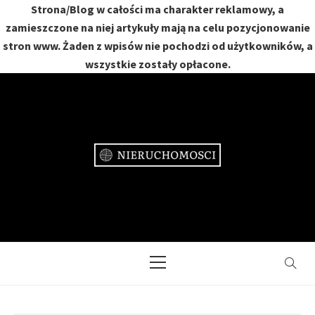
Strona/Blog w całości ma charakter reklamowy, a
zamieszczone na niej artykuły mają na celu pozycjonowanie
stron www. Żaden z wpisów nie pochodzi od użytkowników, a
wszystkie zostały opłacone.
Skip
to
content
NIERUCHOMOŚCI
DOM, MIESZKANIE, OGRÓD
Primary
Menu