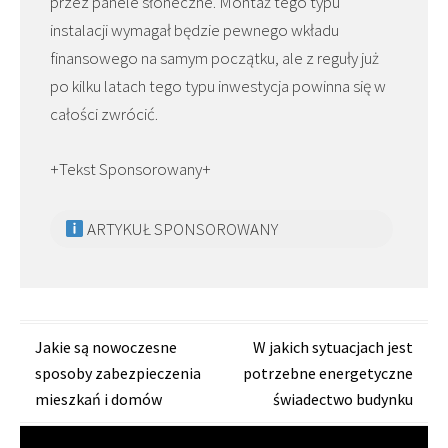
przez panele słoneczne. Montaż tego typu
instalacji wymagał będzie pewnego wkładu
finansowego na samym początku, ale z reguły już
po kilku latach tego typu inwestycja powinna się w
całości zwrócić.
+Tekst Sponsorowany+
ARTYKUŁ SPONSOROWANY
Zobacz
Jakie są nowoczesne
W jakich sytuacjach jest
sposoby zabezpieczenia
potrzebne energetyczne
wpisy
mieszkań i domów
świadectwo budynku