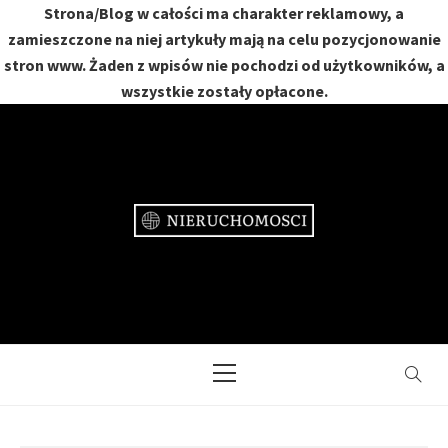
Strona/Blog w całości ma charakter reklamowy, a
zamieszczone na niej artykuły mają na celu pozycjonowanie
stron www. Żaden z wpisów nie pochodzi od użytkowników, a
wszystkie zostały opłacone.
Skip
to
content
NIERUCHOMOŚCI
DOM, MIESZKANIE, OGRÓD
Primary
Menu