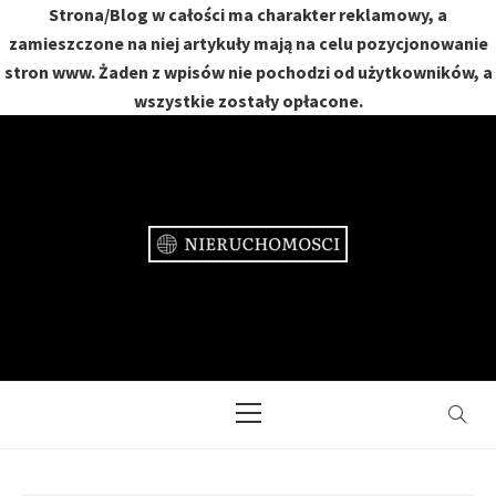
Strona/Blog w całości ma charakter reklamowy, a
zamieszczone na niej artykuły mają na celu pozycjonowanie
stron www. Żaden z wpisów nie pochodzi od użytkowników, a
wszystkie zostały opłacone.
Skip
to
content
NIERUCHOMOŚCI
DOM, MIESZKANIE, OGRÓD
Primary
Menu