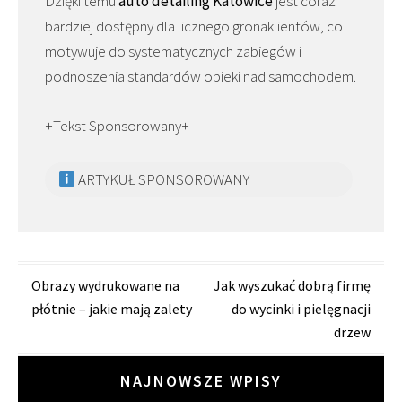
Dzięki temu
auto detailing Katowice
jest coraz
bardziej dostępny dla licznego gronaklientów, co
motywuje do systematycznych zabiegów i
podnoszenia standardów opieki nad samochodem.
+Tekst Sponsorowany+
ARTYKUŁ SPONSOROWANY
Zobacz
Obrazy wydrukowane na
Jak wyszukać dobrą firmę
płótnie – jakie mają zalety
do wycinki i pielęgnacji
wpisy
drzew
NAJNOWSZE WPISY