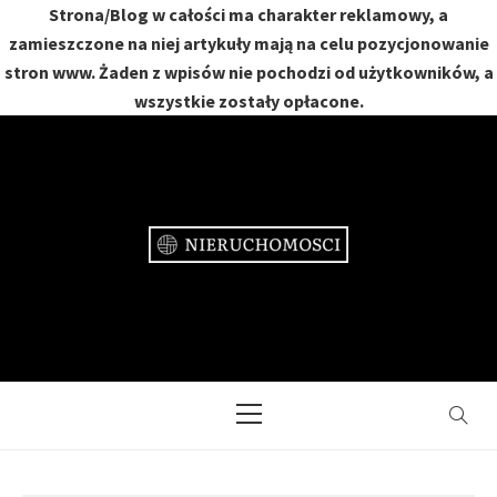
Strona/Blog w całości ma charakter reklamowy, a
zamieszczone na niej artykuły mają na celu pozycjonowanie
stron www. Żaden z wpisów nie pochodzi od użytkowników, a
wszystkie zostały opłacone.
Skip
to
content
NIERUCHOMOŚCI
DOM, MIESZKANIE, OGRÓD
Primary
Menu