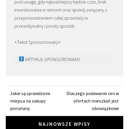
pod uwagę, gdy najważniejszy będzie czas, brak
inwestowania w remont oraz spokój związany z
przeprowadzeniem całej sprzedaży w
przewidywalny i prosty sposób.
+Tekst Sponsorowany+
ARTYKUŁ SPONSOROWANY
Zobacz
Jakie są sprawdzone
Dlaczego podawanie cen w
miejsca na zakupy
ofertach mieszkań jest
wpisy
porcelany
obowiązkowe
NAJNOWSZE WPISY