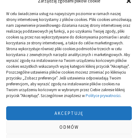
Zarządzaj zgodami plików cookie
ARTYKUŁ SPONSOROWANY
W celu świadczenia usług na najwyższym poziomie w ramach naszej
Budowa
strony internetowej korzystamy z plików cookies. Pliki cookies umożliwiają
nam zapewnienie prawidłowego działania naszej strony internetowej oraz
Dom
realizację podstawowych jej funkcji, a po uzyskaniu Twojej zgody, pliki
cookies są przez nas wykorzystywane do dokonywania pomiarów i analiz
korzystania ze strony internetowej, a także do celów marketingowych.
Ogród
Strona wykorzystuje również pliki cookies podmiotów trzecich w celu
korzystania z zewnętrznych narzędzi analitycznych i marketingowych. Aby
wyrazić zgodę na instalowanie na Twoim urządzeniu końcowym plików
Przemysł
cookies wszystkich wskazanych wyżej kategorii kliknij przycisk "Akceptuję".
Poszczególne ustawienia plików cookies możesz zmieniać po kliknięciu
przycisku „Zobacz preferencje”. Jeśli ustawienia odpowiadają Twoim
preferencjom, aby wyrazić zgodę na instalowanie plików cookies na
Twoim urządzeniu końcowym w wybranym przez Ciebie zakresie kliknij
przycisk "Akceptuję". Szczegółowe znajdziesz w
Polityce prywatności
.
Polityka plików cookies (EU)
|
Polityka prywatności
AKCEPTUJĘ
ODMÓW