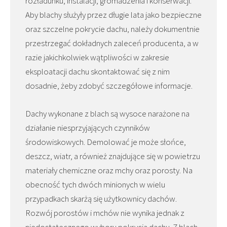
rozładunku, instalacji, gromadzenia i konserwacji.
Aby blachy służyły przez długie lata jako bezpieczne
oraz szczelne pokrycie dachu, należy dokumentnie
przestrzegać dokładnych zaleceń producenta, a w
razie jakichkolwiek wątpliwości w zakresie
eksploatacji dachu skontaktować się z nim
dosadnie, żeby zdobyć szczegółowe informacje.
Dachy wykonane z blach są wysoce narażone na
działanie niesprzyjających czynników
środowiskowych. Demolować je może słońce,
deszcz, wiatr, a również znajdujące się w powietrzu
materiały chemiczne oraz mchy oraz porosty. Na
obecność tych dwóch minionych w wielu
przypadkach skarżą się użytkownicy dachów.
Rozwój porostów i mchów nie wynika jednak z
niedostatecznego wyboru pokrycia dachu. Z blach