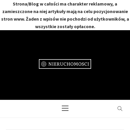
Strona/Blog w całości ma charakter reklamowy, a
zamieszczone na niej artykuły mają na celu pozycjonowanie
stron www. Żaden z wpisów nie pochodzi od użytkowników, a
wszystkie zostały opłacone.
Skip
to
content
NIERUCHOMOŚCI
DOM, MIESZKANIE, OGRÓD
Primary
Menu