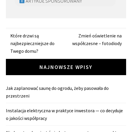
ARTYKUŁ SPONSOROWANY
Zobacz
Które drzwi są
Zmień oświetlenie na
najbezpieczniejsze do
współczesne – fotodiody
wpisy
Twego domu?
NAJNOWSZE WPISY
Jak zaplanować saunę do ogrodu, żeby pasowała do
przestrzeni
Instalacja elektryczna w praktyce inwestora — co decyduje
o jakości współpracy